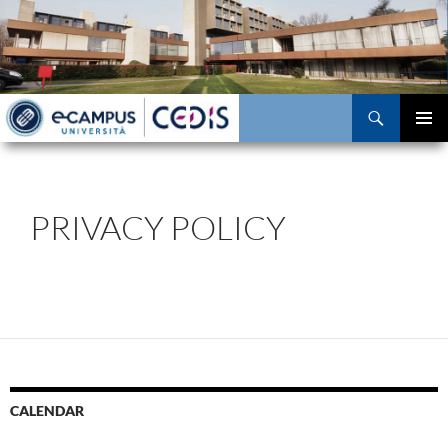
Skip
to
content
Search
PRIMAR
MENU
PRIVACY POLICY
CALENDAR