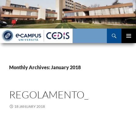
Skip
to
content
Search
PRIMAR
MENU
Monthly Archives: January 2018
REGOLAMENTO_
18 JANUARY 2018